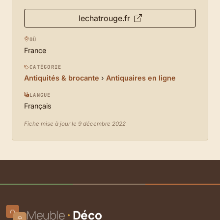
lechatrouge.fr
OÙ
France
CATÉGORIE
Antiquités & brocante
›
Antiquaires en ligne
LANGUE
Français
Fiche mise à jour le 9 décembre 2022
Meuble
Déco