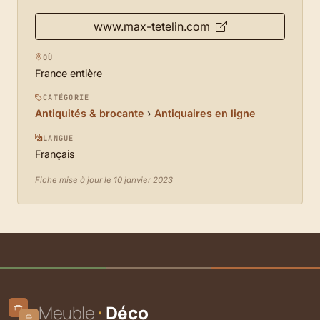
www.max-tetelin.com
OÙ
France entière
CATÉGORIE
Antiquités & brocante
›
Antiquaires en ligne
LANGUE
Français
Fiche mise à jour le 10 janvier 2023
Meuble
Déco