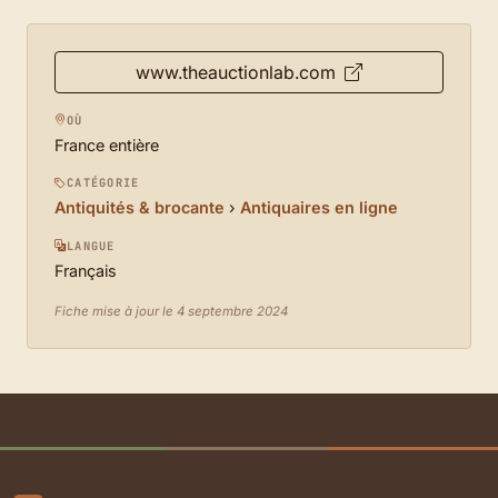
www.theauctionlab.com
OÙ
France entière
CATÉGORIE
Antiquités & brocante
›
Antiquaires en ligne
LANGUE
Français
Fiche mise à jour le 4 septembre 2024