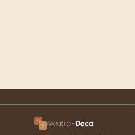
Meuble
Déco