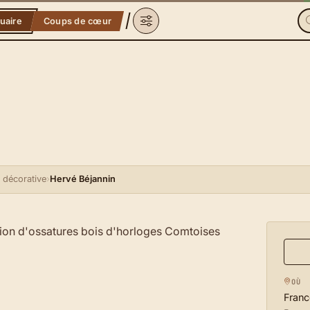
uaire
Coups de cœur
 décorative
›
Hervé Béjannin
sation d'ossatures bois d'horloges Comtoises
OÙ
Franc