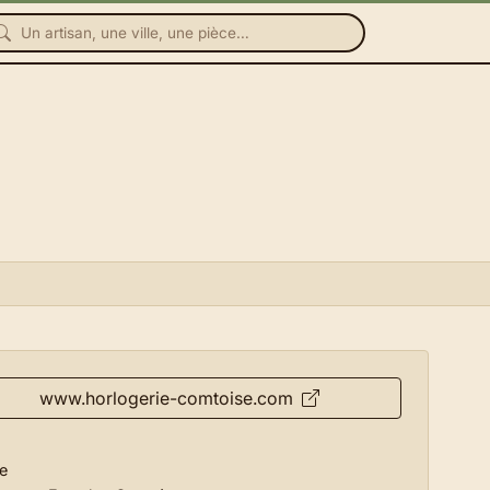
www.horlogerie-comtoise.com
e