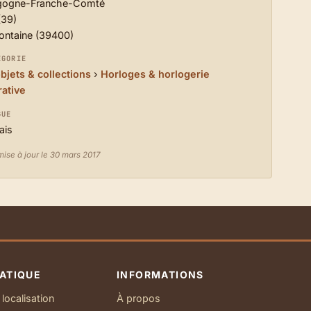
gogne-Franche-Comté
(39)
fontaine (39400)
ÉGORIE
objets & collections
›
Horloges & horlogerie
ative
GUE
ais
mise à jour le 30 mars 2017
ATIQUE
INFORMATIONS
localisation
À propos