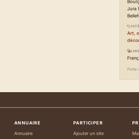
Bour
Jura 
Belle
CAT
Art, 
décor
LAN
Franç
Fiche 
ANNUAIRE
PARTICIPER
PR
Annuaire
Ajouter un site
Ma 