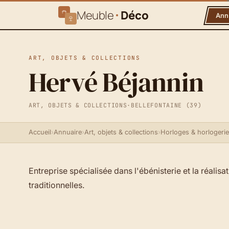
Meuble
Déco
Ann
ART, OBJETS & COLLECTIONS
Hervé Béjannin
ART, OBJETS & COLLECTIONS
·
BELLEFONTAINE (39)
Accueil
›
Annuaire
›
Art, objets & collections
›
Horloges & horlogerie
Entreprise spécialisée dans l'ébénisterie et la réali
traditionnelles.