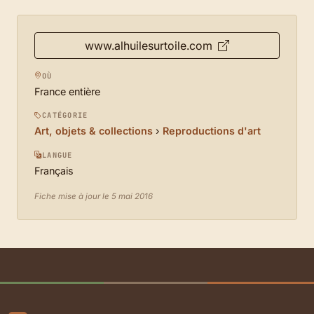
www.alhuilesurtoile.com
OÙ
France entière
CATÉGORIE
Art, objets & collections
›
Reproductions d'art
LANGUE
Français
Fiche mise à jour le 5 mai 2016