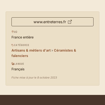
www.entreterres.fr
OÙ
France entière
CATÉGORIE
Artisans & métiers d'art
›
Céramistes &
faïenciers
LANGUE
Français
Fiche mise à jour le 8 octobre 2023