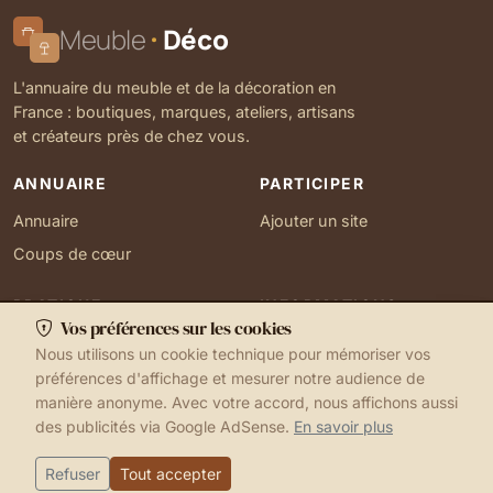
Meuble
Déco
L'annuaire du meuble et de la décoration en
France : boutiques, marques, ateliers, artisans
et créateurs près de chez vous.
ANNUAIRE
PARTICIPER
Annuaire
Ajouter un site
Coups de cœur
PRATIQUE
INFORMATIONS
Vos préférences sur les cookies
Ma localisation
À propos
Nous utilisons un cookie technique pour mémoriser vos
Gérer mes cookies
Contact
préférences d'affichage et mesurer notre audience de
manière anonyme. Avec votre accord, nous affichons aussi
des publicités via Google AdSense.
En savoir plus
1999-2026 © Meuble Déco
Mentions légales
Ma localisation
Cookies
Refuser
Tout accepter