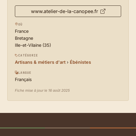
www.atelier-de-la-canopee.fr
OÙ
France
Bretagne
Ille-et-Vilaine (35)
CATÉGORIE
Artisans & métiers d'art
›
Ébénistes
LANGUE
Français
Fiche mise à jour le 16 août 2025