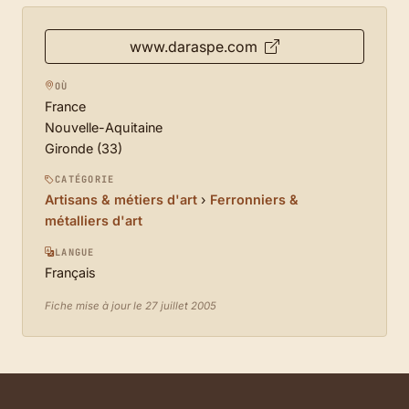
www.daraspe.com
OÙ
France
Nouvelle-Aquitaine
Gironde (33)
CATÉGORIE
Artisans & métiers d'art
›
Ferronniers &
métalliers d'art
LANGUE
Français
Fiche mise à jour le 27 juillet 2005