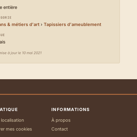
e entière
ÉGORIE
ans & métiers d'art
›
Tapissiers d'ameublement
GUE
ais
ise à jour le 10 mai 2021
ATIQUE
INFORMATIONS
localisation
À propos
rer mes cookies
Contact