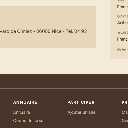
OÙ
Franc
CAT
Artis
vard de Cimiez - 06000 Nice - Tél. 04 93
LAN
Franç
Fiche m
ANNUAIRE
PARTICIPER
PR
Annuaire
Ajouter un site
Ma 
Coups de cœur
Gé