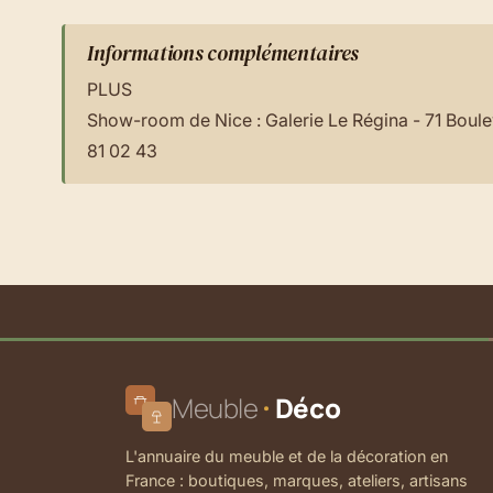
Informations complémentaires
PLUS
Show-room de Nice : Galerie Le Régina - 71 Boule
81 02 43
Meuble
Déco
L'annuaire du meuble et de la décoration en
France : boutiques, marques, ateliers, artisans