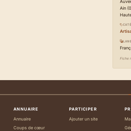
Auve
Ain (0
Haut
CAT
Artis
LAN
Franç
Fiche 
ANNUAIRE
PARTICIPER
PR
Annuaire
Ajouter un site
Ma 
Coups de cœur
Gé