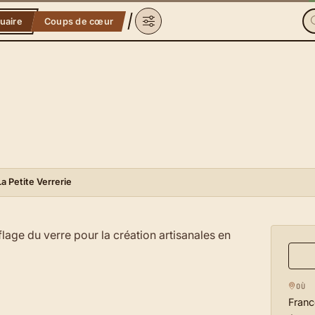
uaire
Coups de cœur
La Petite Verrerie
fflage du verre pour la création artisanales en
OÙ
Franc