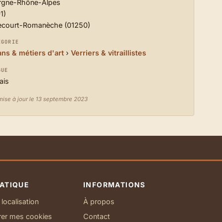
rgne-Rhône-Alpes
1)
ecourt-Romanèche (01250)
ÉGORIE
ans & métiers d'art
›
Verriers & vitraillistes
GUE
ais
mise à jour le 13 septembre 2023
ATIQUE
INFORMATIONS
localisation
À propos
rer mes cookies
Contact