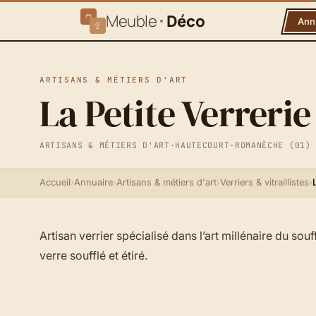
Meuble
Déco
Ann
ARTISANS & MÉTIERS D'ART
La Petite Verrerie
ARTISANS & MÉTIERS D'ART
·
HAUTECOURT-ROMANÈCHE (01)
Accueil
›
Annuaire
›
Artisans & métiers d'art
›
Verriers & vitraillistes
›
Artisan verrier spécialisé dans l’art millénaire du sou
verre soufflé et étiré.