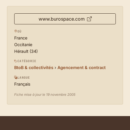
www.burospace.com
OÙ
France
Occitanie
Hérault (34)
CATÉGORIE
BtoB & collectivités
›
Agencement & contract
LANGUE
Français
Fiche mise à jour le 19 novembre 2005