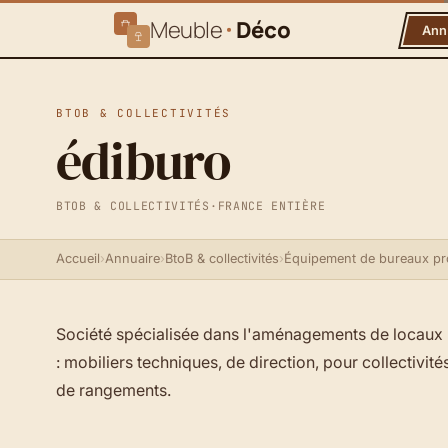
Meuble
Déco
Ann
BTOB & COLLECTIVITÉS
édiburo
BTOB & COLLECTIVITÉS
·
FRANCE ENTIÈRE
Accueil
›
Annuaire
›
BtoB & collectivités
›
Équipement de bureaux pr
Société spécialisée dans l'aménagements de locaux 
: mobiliers techniques, de direction, pour collectivit
de rangements.