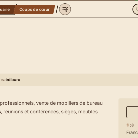
uaire
Coups de cœur
os
›
édiburo
professionnels, vente de mobiliers de bureau
és, réunions et conférences, sièges, meubles
OÙ
Franc