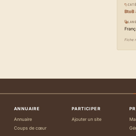
CAT
BtoB 
LAN
Franç
Fiche 
ANNUAIRE
PARTICIPER
PR
Annuaire
Ajouter un site
Ma 
Coups de cœur
Gé