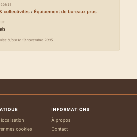
ÉGORIE
& collectivités
›
Équipement de bureaux pros
GUE
ais
mise à jour le 19 novembre 2005
ATIQUE
INFORMATIONS
localisation
À propos
rer mes cookies
Contact