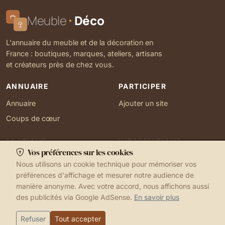
Meuble
Déco
L'annuaire du meuble et de la décoration en
France : boutiques, marques, ateliers, artisans
et créateurs près de chez vous.
ANNUAIRE
PARTICIPER
Annuaire
Ajouter un site
Coups de cœur
PRATIQUE
INFORMATIONS
Vos préférences sur les cookies
Ma localisation
À propos
Nous utilisons un cookie technique pour mémoriser vos
Gérer mes cookies
Contact
préférences d'affichage et mesurer notre audience de
manière anonyme. Avec votre accord, nous affichons aussi
des publicités via Google AdSense.
En savoir plus
1999-2026 © Meuble Déco
Mentions légales
Ma localisation
Cookies
Refuser
Tout accepter