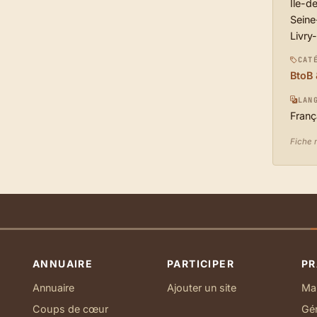
Île-d
Seine
Livry
CAT
BtoB 
LAN
Franç
Fiche 
ANNUAIRE
PARTICIPER
PR
Annuaire
Ajouter un site
Ma 
Coups de cœur
Gé