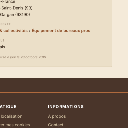
e-France
-Saint-Denis (93)
-Gargan (93190)
ÉGORIE
& collectivités
›
Équipement de bureaux pros
GUE
ais
mise à jour le 28 octobre 2019
ATIQUE
INFORMATIONS
localisation
À propos
rer mes cookies
Contact