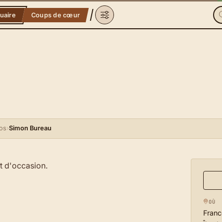
uaire
Coups de cœur
os
›
Simon Bureau
t d'occasion.
OÙ
Franc