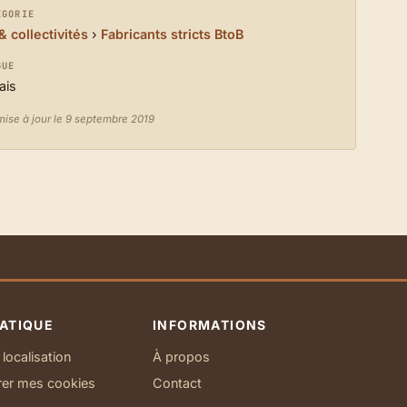
ÉGORIE
& collectivités
›
Fabricants stricts BtoB
GUE
ais
mise à jour le 9 septembre 2019
ATIQUE
INFORMATIONS
localisation
À propos
rer mes cookies
Contact