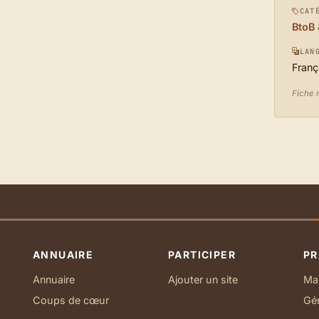
CAT
BtoB 
LAN
Franç
Fiche 
ANNUAIRE
PARTICIPER
PR
Annuaire
Ajouter un site
Ma 
Coups de cœur
Gé