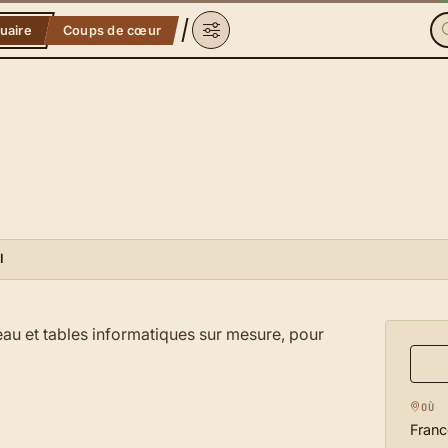
uaire
Coups de cœur
I
eau et tables informatiques sur mesure, pour
OÙ
Franc