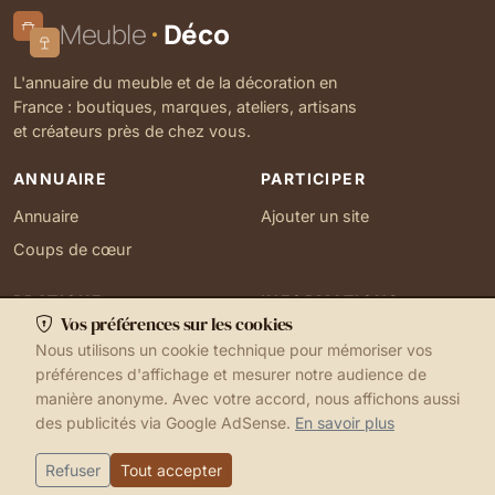
Meuble
Déco
L'annuaire du meuble et de la décoration en
France : boutiques, marques, ateliers, artisans
et créateurs près de chez vous.
ANNUAIRE
PARTICIPER
Annuaire
Ajouter un site
Coups de cœur
PRATIQUE
INFORMATIONS
Vos préférences sur les cookies
Ma localisation
À propos
Nous utilisons un cookie technique pour mémoriser vos
Gérer mes cookies
Contact
préférences d'affichage et mesurer notre audience de
manière anonyme. Avec votre accord, nous affichons aussi
des publicités via Google AdSense.
En savoir plus
1999-2026 © Meuble Déco
Mentions légales
Ma localisation
Cookies
Refuser
Tout accepter