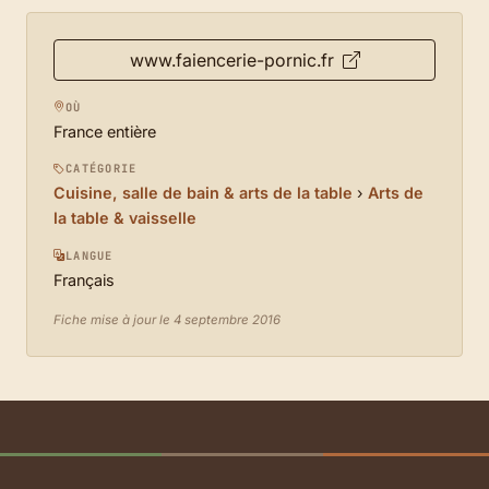
www.faiencerie-pornic.fr
OÙ
France entière
CATÉGORIE
Cuisine, salle de bain & arts de la table
›
Arts de
la table & vaisselle
LANGUE
Français
Fiche mise à jour le 4 septembre 2016