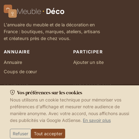
Meuble
Déco
L'annuaire du meuble et de la décoration en
France : boutiques, marques, ateliers, artisans
et créateurs près de chez vous.
ANNUAIRE
PARTICIPER
Annuaire
Ajouter un site
Coups de cœur
PRATIQUE
INFORMATIONS
Vos préférences sur les cookies
Ma localisation
À propos
Nous utilisons un cookie technique pour mémoriser vos
Gérer mes cookies
Contact
préférences d'affichage et mesurer notre audience de
manière anonyme. Avec votre accord, nous affichons aussi
des publicités via Google AdSense.
En savoir plus
1999-2026 © Meuble Déco
Mentions légales
Ma localisation
Cookies
Refuser
Tout accepter