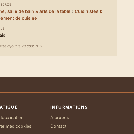
ÉGORIE
ne, salle de bain & arts de la table
›
Cuisinistes &
pement de cuisine
GUE
ais
ise à jour le 20 août 2011
ATIQUE
INFORMATIONS
localisation
À propos
rer mes cookies
Contact