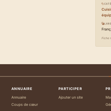
CAT
Cuisi
équi
LAN
Franç
Fiche m
ANNUAIRE
PARTICIPER
PR
Annuaire
Ajouter un site
Ma 
Coups de cœur
Gé