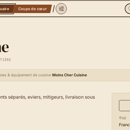
uaire
Coups de cœur
ne
NTIÈRE
stes & équipement de cuisine
›
Moins Cher Cuisine
nts séparés, eviers, mitigeurs, livraison sous
OÙ
Franc