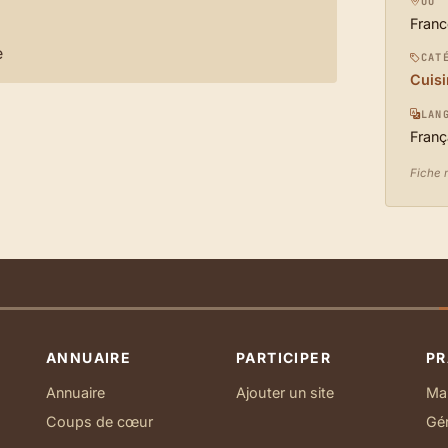
OÙ
Franc
e
CAT
Cuisi
LAN
Franç
Fiche 
ANNUAIRE
PARTICIPER
PR
Annuaire
Ajouter un site
Ma 
Coups de cœur
Gé