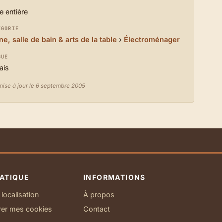
e entière
ÉGORIE
ne, salle de bain & arts de la table
›
Électroménager
GUE
ais
mise à jour le 6 septembre 2005
ATIQUE
INFORMATIONS
localisation
À propos
rer mes cookies
Contact