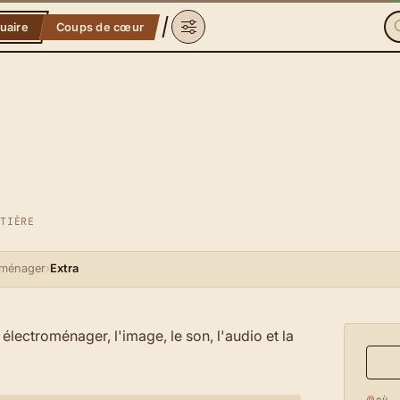
uaire
Coups de cœur
NTIÈRE
oménager
›
Extra
 électroménager, l'image, le son, l'audio et la