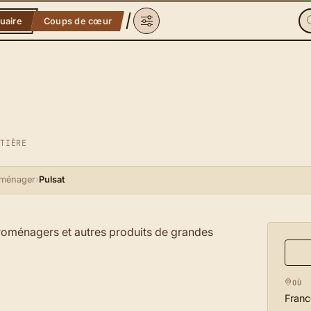
uaire
Coups de cœur
NTIÈRE
oménager
›
Pulsat
troménagers et autres produits de grandes
OÙ
Franc