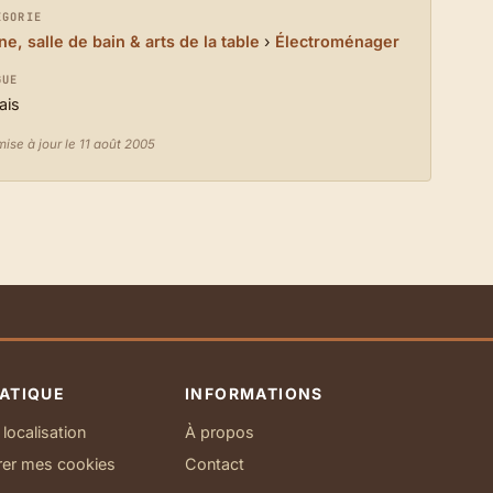
ÉGORIE
ne, salle de bain & arts de la table
›
Électroménager
GUE
ais
ise à jour le 11 août 2005
ATIQUE
INFORMATIONS
localisation
À propos
rer mes cookies
Contact