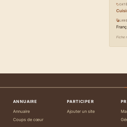
CAT
Cuisi
LAN
Franç
Fiche m
ANNUAIRE
PARTICIPER
PR
Annuaire
Ajouter un site
Ma 
Coups de cœur
Gé