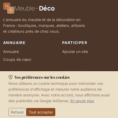
Meuble
Déco
L'annuaire du meuble et de la décoration en
France : boutiques, marques, ateliers, artisans
et créateurs près de chez vous.
ANNUAIRE
PARTICIPER
Annuaire
Ajouter un site
Coups de cœur
PRATIQUE
INFORMATIONS
Vos préférences sur les cookies
Ma localisation
À propos
Nous utilisons un cookie technique pour mémoriser vos
Gérer mes cookies
Contact
préférences d'affichage et mesurer notre audience de
manière anonyme. Avec votre accord, nous affichons aussi
des publicités via Google AdSense.
En savoir plus
1999-2026 © Meuble Déco
Mentions légales
Ma localisation
Cookies
Refuser
Tout accepter