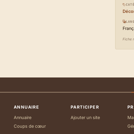
CAT
Décor
LAN
Franç
Fiche m
ANNUAIRE
PARTICIPER
PR
Annuaire
Ajouter un site
Ma 
Coups de cœur
Gé