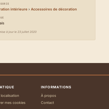
ÉGORIE
ation intérieure
›
Accessoires de décoration
GUE
ais
ise à jour le 23 juillet 2020
ATIQUE
INFORMATIONS
localisation
À propos
rer mes cookies
Contact