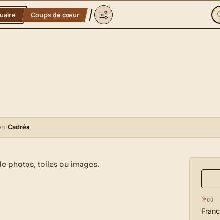
uaire
Coups de cœur
on
›
Cadréa
e photos, toiles ou images.
OÙ
Franc