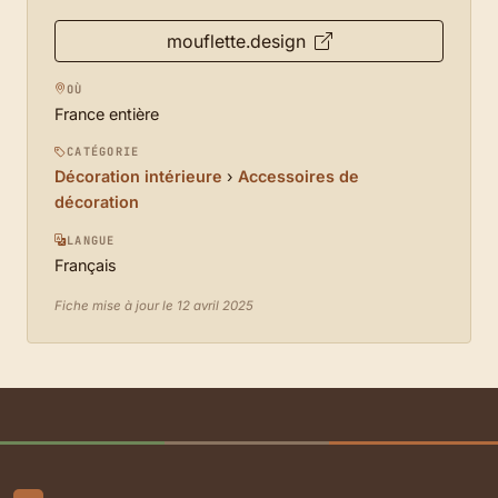
mouflette.design
OÙ
France entière
CATÉGORIE
Décoration intérieure
›
Accessoires de
décoration
LANGUE
Français
Fiche mise à jour le 12 avril 2025