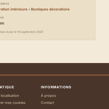
ÉGORIE
ation intérieure
›
Boutiques décorations
GUE
ais
mise à jour le 16 septembre 2020
ATIQUE
INFORMATIONS
localisation
À propos
rer mes cookies
Contact