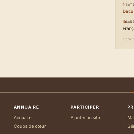
CAT
Décor
LAN
Franç
Fiche 
ANNUAIRE
PARTICIPER
PR
Annuaire
Ajouter un site
Ma 
Coups de cœur
Gé