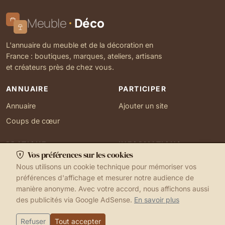
Meuble
Déco
L'annuaire du meuble et de la décoration en
France : boutiques, marques, ateliers, artisans
et créateurs près de chez vous.
ANNUAIRE
PARTICIPER
Annuaire
Ajouter un site
Coups de cœur
PRATIQUE
INFORMATIONS
Vos préférences sur les cookies
Ma localisation
À propos
Nous utilisons un cookie technique pour mémoriser vos
Gérer mes cookies
Contact
préférences d'affichage et mesurer notre audience de
manière anonyme. Avec votre accord, nous affichons aussi
des publicités via Google AdSense.
En savoir plus
1999-2026 © Meuble Déco
Mentions légales
Ma localisation
Cookies
Refuser
Tout accepter