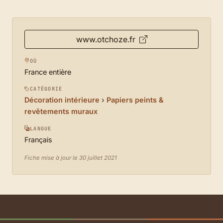
www.otchoze.fr
OÙ
France entière
CATÉGORIE
Décoration intérieure
›
Papiers peints &
revêtements muraux
LANGUE
Français
Fiche mise à jour le 30 juillet 2021