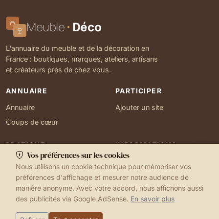
Meuble
Déco
L'annuaire du meuble et de la décoration en
France : boutiques, marques, ateliers, artisans
et créateurs près de chez vous.
ANNUAIRE
PARTICIPER
Annuaire
Ajouter un site
Coups de cœur
PRATIQUE
INFORMATIONS
Vos préférences sur les cookies
Ma localisation
À propos
Nous utilisons un cookie technique pour mémoriser vos
Gérer mes cookies
Contact
préférences d'affichage et mesurer notre audience de
manière anonyme. Avec votre accord, nous affichons aussi
des publicités via Google AdSense.
En savoir plus
1999-2026 © Meuble Déco
Mentions légales
Ma localisation
Cookies