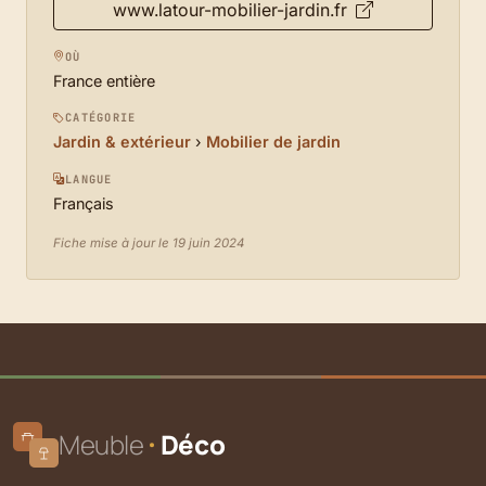
www.latour-mobilier-jardin.fr
OÙ
France entière
CATÉGORIE
Jardin & extérieur
›
Mobilier de jardin
LANGUE
Français
Fiche mise à jour le 19 juin 2024
Meuble
Déco