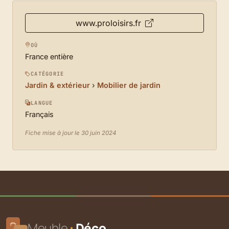
www.proloisirs.fr
OÙ
France entière
CATÉGORIE
Jardin & extérieur
›
Mobilier de jardin
LANGUE
Français
Fiche mise à jour le 30 juin 2024
Meuble
Déco