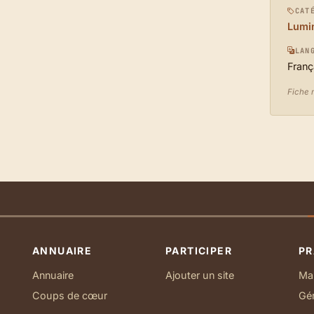
CAT
Lumin
LAN
Franç
Fiche 
ANNUAIRE
PARTICIPER
PR
Annuaire
Ajouter un site
Ma 
Coups de cœur
Gé