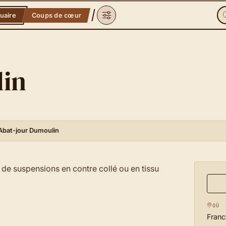
uaire
Coups de cœur
lin
Abat-jour Dumoulin
t de suspensions en contre collé ou en tissu
OÙ
Franc