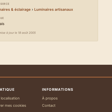
ÉGORIE
aires & éclairage
›
Luminaires artisanaux
GUE
ais
mise à jour le 18 août 2005
ATIQUE
INFORMATIONS
localisation
À propos
rer mes cookies
Contact