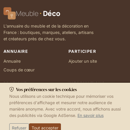
Meuble
Déco
L'annuaire du meuble et de la décoration en
France : boutiques, marques, ateliers, artisans
et créateurs près de chez vous.
ANNUAIRE
PARTICIPER
Annuaire
Ajouter un site
Coups de cœur
PRATIQUE
INFORMATIONS
Vos préférences sur les cookies
Ma localisation
À propos
Nous utilisons un cookie technique pour mémoriser vos
Gérer mes cookies
Contact
préférences d'affichage et mesurer notre audience de
manière anonyme. Avec votre accord, nous affichons aussi
des publicités via Google AdSense.
En savoir plus
1999-2026 © Meuble Déco
Mentions légales
Ma localisation
Cookies
Refuser
Tout accepter