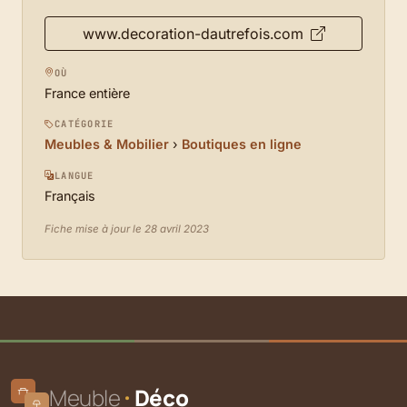
www.decoration-dautrefois.com
OÙ
France entière
CATÉGORIE
Meubles & Mobilier
›
Boutiques en ligne
LANGUE
Français
Fiche mise à jour le 28 avril 2023
Meuble
Déco