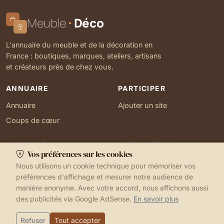
Meuble
Déco
L'annuaire du meuble et de la décoration en
France : boutiques, marques, ateliers, artisans
et créateurs près de chez vous.
ANNUAIRE
PARTICIPER
Annuaire
Ajouter un site
Coups de cœur
PRATIQUE
INFORMATIONS
Vos préférences sur les cookies
Ma localisation
À propos
Nous utilisons un cookie technique pour mémoriser vos
Gérer mes cookies
Contact
préférences d'affichage et mesurer notre audience de
manière anonyme. Avec votre accord, nous affichons aussi
des publicités via Google AdSense.
En savoir plus
1999-2026 © Meuble Déco
Mentions légales
Ma localisation
Cookies
Refuser
Tout accepter