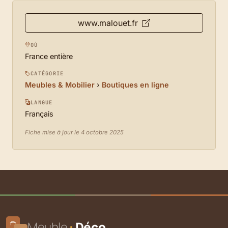
www.malouet.fr
OÙ
France entière
CATÉGORIE
Meubles & Mobilier
›
Boutiques en ligne
LANGUE
Français
Fiche mise à jour le 4 octobre 2025
Meuble
Déco