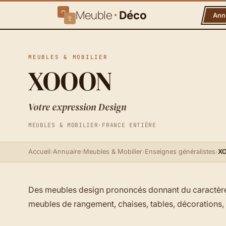
Meuble
Déco
Ann
MEUBLES & MOBILIER
XOOON
Votre expression Design
MEUBLES & MOBILIER
·
FRANCE ENTIÈRE
Accueil
›
Annuaire
›
Meubles & Mobilier
›
Enseignes généralistes
›
X
Des meubles design prononcés donnant du caractère à 
meubles de rangement, chaises, tables, décorations, 