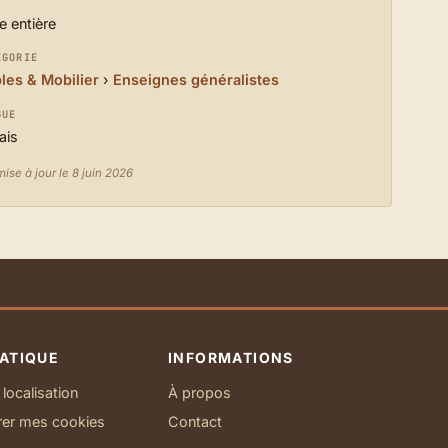
e entière
ÉGORIE
es & Mobilier
›
Enseignes généralistes
GUE
ais
ise à jour le 8 juin 2026
ATIQUE
INFORMATIONS
localisation
À propos
rer mes cookies
Contact