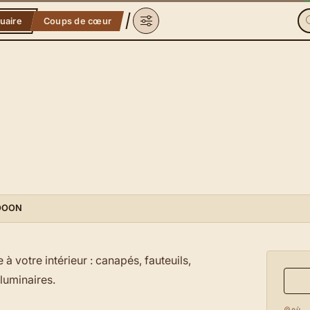
uaire
Coups de cœur
OOON
votre intérieur : canapés, fauteuils,
luminaires.