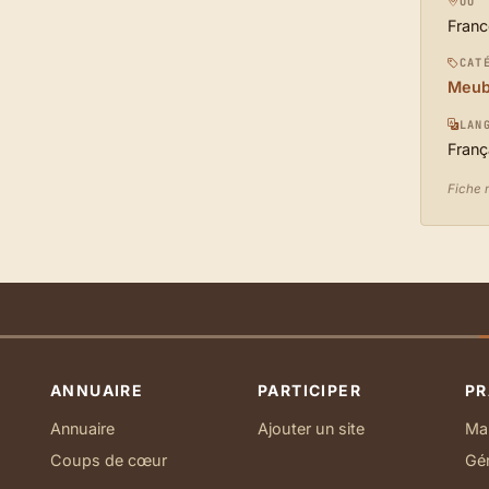
OÙ
Franc
CAT
Meubl
LAN
Franç
Fiche m
ANNUAIRE
PARTICIPER
PR
Annuaire
Ajouter un site
Ma 
Coups de cœur
Gé