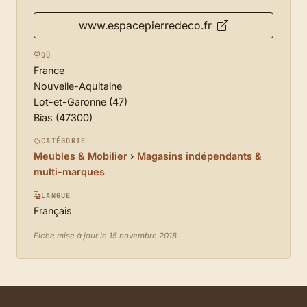
www.espacepierredeco.fr
OÙ
France
Nouvelle-Aquitaine
Lot-et-Garonne (47)
Bias (47300)
CATÉGORIE
Meubles & Mobilier
›
Magasins indépendants &
multi-marques
LANGUE
Français
Fiche mise à jour le 15 novembre 2018