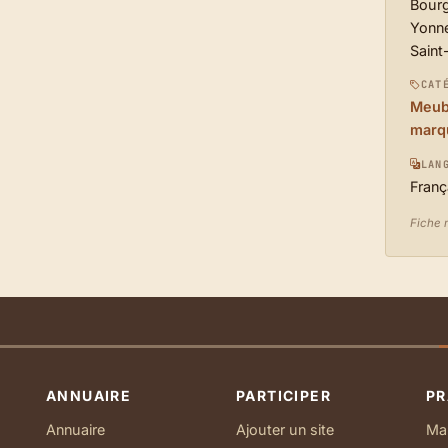
Bour
Yonne
Saint
CAT
Meubl
marq
LAN
Franç
Fiche 
ANNUAIRE
PARTICIPER
PR
Annuaire
Ajouter un site
Ma 