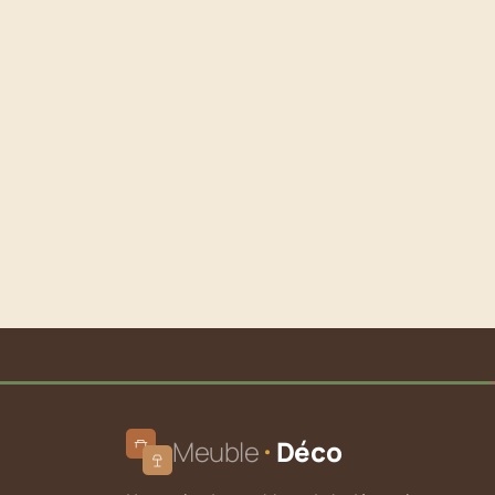
Meuble
Déco