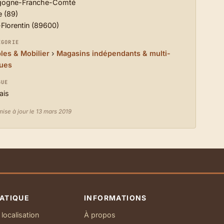
gogne-Franche-Comté
 (89)
-Florentin (89600)
ÉGORIE
es & Mobilier
›
Magasins indépendants & multi-
ues
GUE
ais
mise à jour le 13 mars 2019
ATIQUE
INFORMATIONS
localisation
À propos