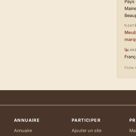
Pays 
Maine
Beau
CAT
Meubl
marq
LAN
Franç
Fiche m
ANNUAIRE
PARTICIPER
PR
Annuaire
Ajouter un site
Ma 