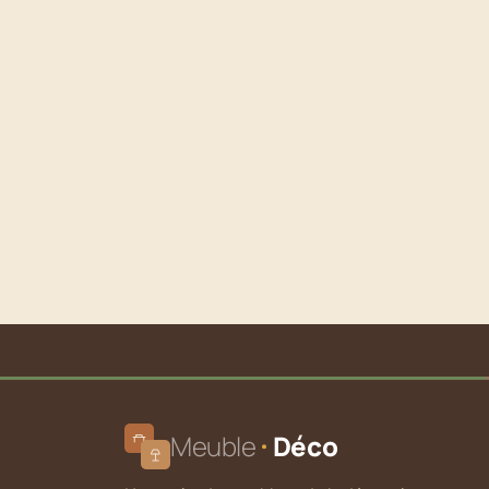
Meuble
Déco