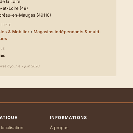
de la Loire
-et-Loire (49)
préau-en-Mauges (49110)
ÉGORIE
es & Mobilier
›
Magasins indépendants & multi-
ues
GUE
ais
ise à jour le 7 juin 2026
ATIQUE
INFORMATIONS
localisation
À propos