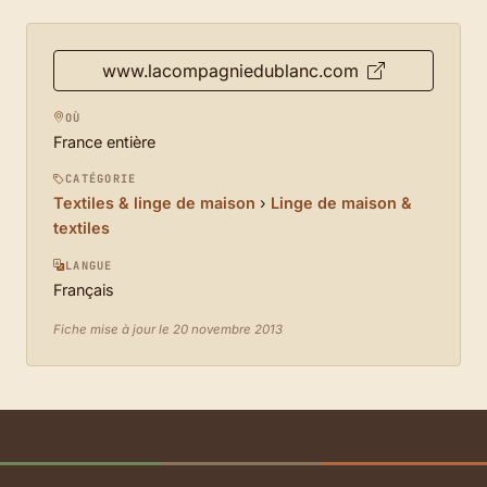
www.lacompagniedublanc.com
OÙ
France entière
CATÉGORIE
Textiles & linge de maison
›
Linge de maison &
textiles
LANGUE
Français
Fiche mise à jour le 20 novembre 2013