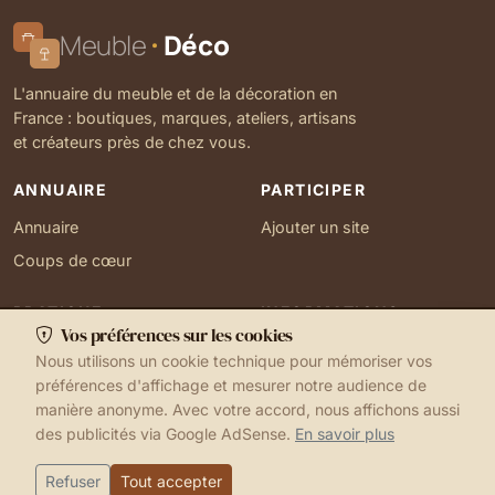
Meuble
Déco
L'annuaire du meuble et de la décoration en
France : boutiques, marques, ateliers, artisans
et créateurs près de chez vous.
ANNUAIRE
PARTICIPER
Annuaire
Ajouter un site
Coups de cœur
PRATIQUE
INFORMATIONS
Vos préférences sur les cookies
Ma localisation
À propos
Nous utilisons un cookie technique pour mémoriser vos
Gérer mes cookies
Contact
préférences d'affichage et mesurer notre audience de
manière anonyme. Avec votre accord, nous affichons aussi
des publicités via Google AdSense.
En savoir plus
1999-2026 © Meuble Déco
Mentions légales
Ma localisation
Cookies
Refuser
Tout accepter