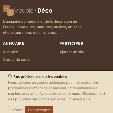
Meuble
Déco
L'annuaire du meuble et de la décoration en
France : boutiques, marques, ateliers, artisans
et créateurs près de chez vous.
ANNUAIRE
PARTICIPER
Annuaire
Ajouter un site
Coups de cœur
PRATIQUE
INFORMATIONS
Vos préférences sur les cookies
Ma localisation
À propos
Nous utilisons un cookie technique pour mémoriser vos
Gérer mes cookies
Contact
préférences d'affichage et mesurer notre audience de
manière anonyme. Avec votre accord, nous affichons aussi
des publicités via Google AdSense.
En savoir plus
1999-2026 © Meuble Déco
Mentions légales
Ma localisation
Cookies
Refuser
Tout accepter