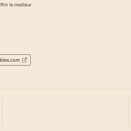
frir le meilleur
.
.
ubles.com